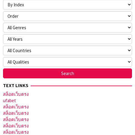
TEXT LINKS
สล็อตเว็บตรง
ufabet
สล็อตเว็บตรง
สล็อตเว็บตรง
สล็อตเว็บตรง
สล็อตเว็บตรง
สล็อตเว็บตรง