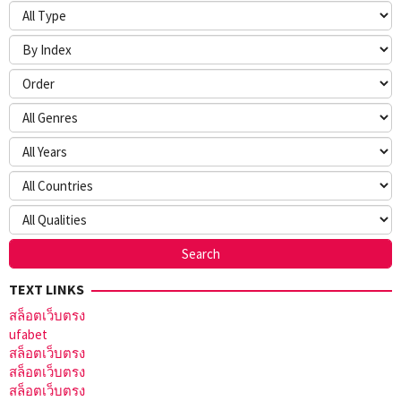
TEXT LINKS
สล็อตเว็บตรง
ufabet
สล็อตเว็บตรง
สล็อตเว็บตรง
สล็อตเว็บตรง