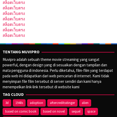
สล็อตเว็บตรง
สล็อตเว็บตรง
สล็อตเว็บตรง
สล็อตเว็บตรง
สล็อตเว็บตรง
สล็อตเว็บตรง
สล็อตเว็บตรง
TENTANG MUVIPRO
Muvipro adalah sebuah theme movie streaming yang sangat
powerful, dengan design yang di sesuaikan dengan tampilan dan
mata pengguna di indonesia. Perlu diketahui, film-film yang terdapat
pada web ini didapatkan dari web pencarian di internet. Kami tidak
menyimpan file film tersebut di server sendiri dan kami hanya
menempelkan link-link tersebut di website kami
TAG CLOUD
3d
1940s
adoption
aftercreditsstinger
alien
based on comic book
based on novel
sequel
space