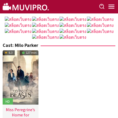
Skip
to
content
Cast:
Milo Parker
6.3
127 min
HD
Miss Peregrine’s
Home for