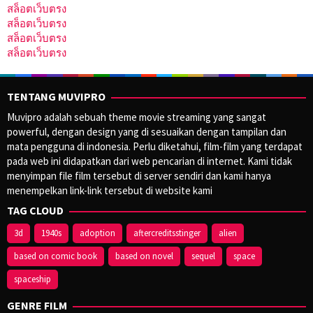
สล็อตเว็บตรง
สล็อตเว็บตรง
สล็อตเว็บตรง
สล็อตเว็บตรง
TENTANG MUVIPRO
Muvipro adalah sebuah theme movie streaming yang sangat
powerful, dengan design yang di sesuaikan dengan tampilan dan
mata pengguna di indonesia. Perlu diketahui, film-film yang terdapat
pada web ini didapatkan dari web pencarian di internet. Kami tidak
menyimpan file film tersebut di server sendiri dan kami hanya
menempelkan link-link tersebut di website kami
TAG CLOUD
3d
1940s
adoption
aftercreditsstinger
alien
based on comic book
based on novel
sequel
space
spaceship
GENRE FILM