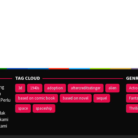
TAG CLOUD
GENR
ang
3d
1940s
adoption
aftercreditsstinger
alien
Acti
n
based on comic book
based on novel
sequel
Fant
 Perlu
space
spaceship
Thrill
dak
 kami
kami