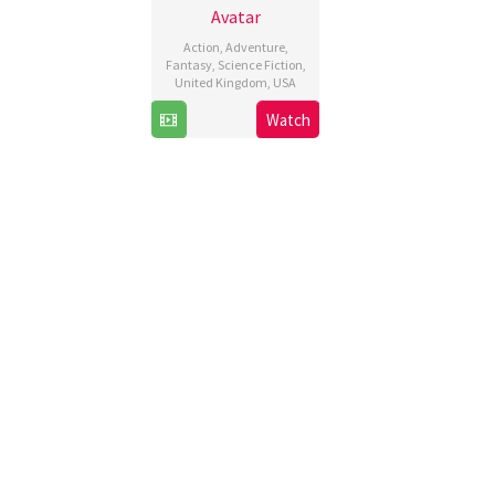
Avatar
Action
,
Adventure
,
Fantasy
,
Science Fiction
,
United Kingdom
,
USA
10
James
Watch
Dec
Cameron
2009