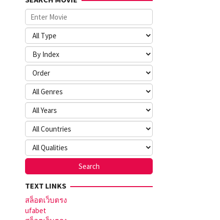
TEXT LINKS
สล็อตเว็บตรง
ufabet