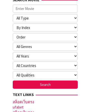
TEXT LINKS
สล็อตเว็บตรง
ufabet