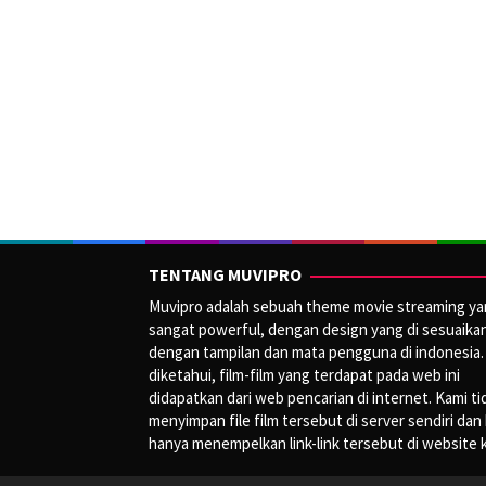
TENTANG MUVIPRO
Muvipro adalah sebuah theme movie streaming y
sangat powerful, dengan design yang di sesuaika
dengan tampilan dan mata pengguna di indonesia.
diketahui, film-film yang terdapat pada web ini
didapatkan dari web pencarian di internet. Kami ti
menyimpan file film tersebut di server sendiri dan
hanya menempelkan link-link tersebut di website 