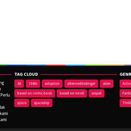
TAG CLOUD
GENR
ang
3d
1940s
adoption
aftercreditsstinger
alien
Acti
n
based on comic book
based on novel
sequel
Fant
 Perlu
space
spaceship
Thrill
dak
 kami
kami