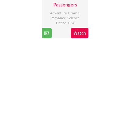
Passengers
Adventure
,
Drama
,
Romance
,
Science
Fiction
,
USA
21
Ana
Watch
Dec
Maria
2016
Quintana
,
Morten
Tyldum