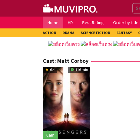
Skip
to
content
Home
HD
Best Rating
Order by title
ACTION
DRAMA
SCIENCE FICTION
FANTASY
Cast:
Matt Corboy
6.4
116 min
Cam