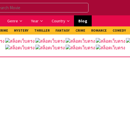
Genre
Year
Country
Blog
CRIME
MYSTERY
THRILLER
FANTASY
CRIME
ROMANCE
COMEDY