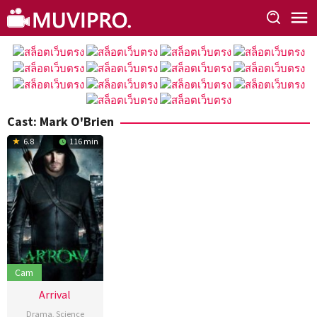
Skip
to
content
Cast:
Mark O'Brien
6.8
116 min
Cam
Arrival
Drama
,
Science