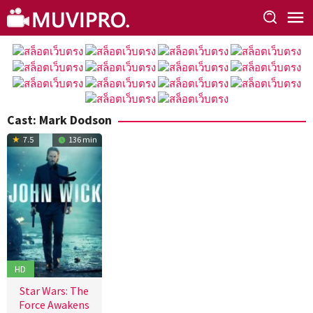
Skip
to
content
Cast:
Mark Dodson
7.5
136 min
HD
Star Wars: The
Force Awakens