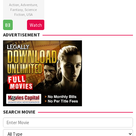
Action
,
Adventure
,
Fantasy
,
Science
Fiction
,
USA
15
J.J.
Watch
Dec
Abrams
ADVERTISEMENT
2015
SEARCH MOVIE