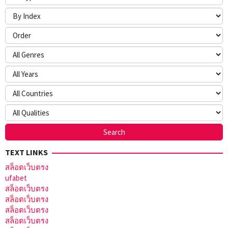
TEXT LINKS
สล็อตเว็บตรง
ufabet
สล็อตเว็บตรง
สล็อตเว็บตรง
สล็อตเว็บตรง
สล็อตเว็บตรง