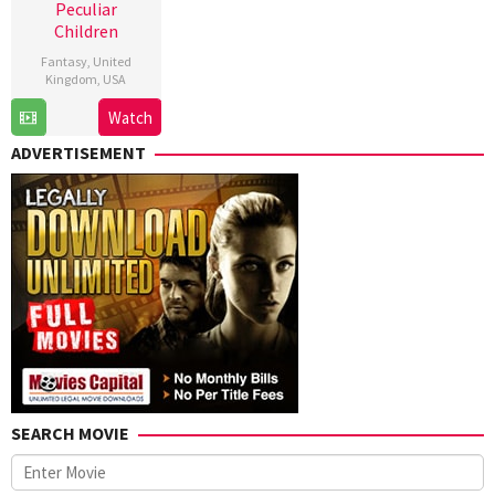
Peculiar
Children
Fantasy
,
United
Kingdom
,
USA
28
Lizzie
Watch
Sep
Pritchard
,
ADVERTISEMENT
2016
Tim
Burton
SEARCH MOVIE