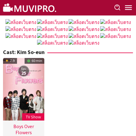
Skip
to
content
Cast:
Kim So-eun
7.9
60 min
Eps:
25
TV Show
Boys Over
Flowers