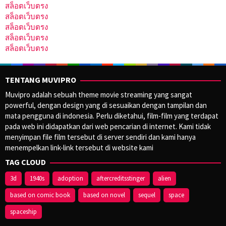
สล็อตเว็บตรง
สล็อตเว็บตรง
สล็อตเว็บตรง
สล็อตเว็บตรง
สล็อตเว็บตรง
TENTANG MUVIPRO
Muvipro adalah sebuah theme movie streaming yang sangat
powerful, dengan design yang di sesuaikan dengan tampilan dan
mata pengguna di indonesia. Perlu diketahui, film-film yang terdapat
pada web ini didapatkan dari web pencarian di internet. Kami tidak
menyimpan file film tersebut di server sendiri dan kami hanya
menempelkan link-link tersebut di website kami
TAG CLOUD
3d
1940s
adoption
aftercreditsstinger
alien
based on comic book
based on novel
sequel
space
spaceship