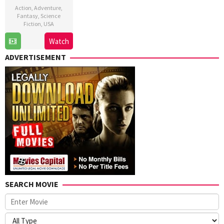
Action
,
Adventure
,
Fantasy
,
Science
Fiction
,
USA
15
J.J.
Watch
Dec
Abrams
ADVERTISEMENT
2015
SEARCH MOVIE