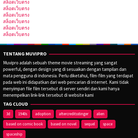
สล็อตเว็บตรง
สล็อตเว็บตรง
สล็อตเว็บตรง
สล็อตเว็บตรง
สล็อตเว็บตรง
สล็อตเว็บตรง
TENTANG MUVIPRO
Muvipro adalah sebuah theme movie streaming yang sangat
powerful, dengan design yang di sesuaikan dengan tampilan dan
mata pengguna di indonesia. Perlu diketahui, film-film yang terdapat
pada web ini didapatkan dari web pencarian di internet. Kami tidak
menyimpan file film tersebut di server sendiri dan kami hanya
menempelkan link-link tersebut di website kami
TAG CLOUD
3d
1940s
adoption
aftercreditsstinger
alien
based on comic book
based on novel
sequel
space
spaceship