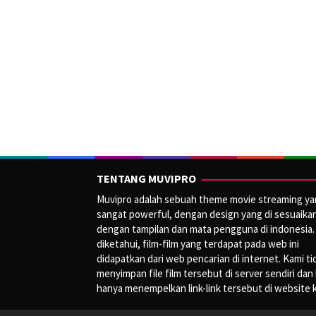
TENTANG MUVIPRO
Muvipro adalah sebuah theme movie streaming y
sangat powerful, dengan design yang di sesuaika
dengan tampilan dan mata pengguna di indonesia.
diketahui, film-film yang terdapat pada web ini
didapatkan dari web pencarian di internet. Kami ti
menyimpan file film tersebut di server sendiri dan
hanya menempelkan link-link tersebut di website 