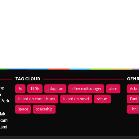
TAG CLOUD
GENR
ang
3d
1940s
adoption
aftercreditsstinger
alien
Acti
n
based on comic book
based on novel
sequel
Fant
 Perlu
space
spaceship
Thrill
dak
 kami
kami