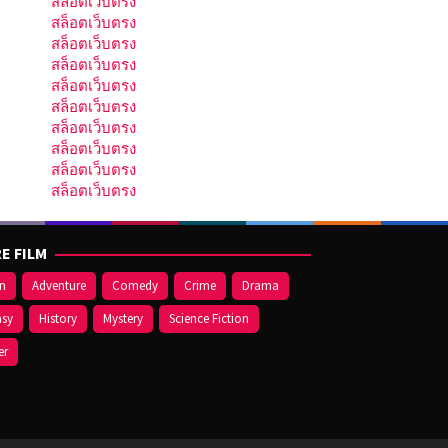
สล็อตเว็บตรง
สล็อตเว็บตรง
สล็อตเว็บตรง
สล็อตเว็บตรง
สล็อตเว็บตรง
สล็อตเว็บตรง
สล็อตเว็บตรง
สล็อตเว็บตรง
สล็อตเว็บตรง
สล็อตเว็บตรง
E FILM
on
Adventure
Comedy
Crime
Drama
asy
History
Mystery
Science Fiction
er