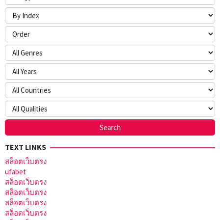
TEXT LINKS
สล็อตเว็บตรง
ufabet
สล็อตเว็บตรง
สล็อตเว็บตรง
สล็อตเว็บตรง
สล็อตเว็บตรง