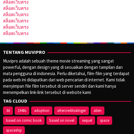
สล็อตเว็บตรง
สล็อตเว็บตรง
สล็อตเว็บตรง
สล็อตเว็บตรง
สล็อตเว็บตรง
สล็อตเว็บตรง
TENTANG MUVIPRO
Muvipro adalah sebuah theme movie streaming yang sangat
powerful, dengan design yang di sesuaikan dengan tampilan dan
mata pengguna di indonesia. Perlu diketahui, film-film yang terdapat
pada web ini didapatkan dari web pencarian di internet. Kami tidak
menyimpan file film tersebut di server sendiri dan kami hanya
menempelkan link-link tersebut di website kami
TAG CLOUD
3d
1940s
adoption
aftercreditsstinger
alien
based on comic book
based on novel
sequel
space
spaceship