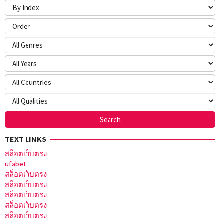
TEXT LINKS
สล็อตเว็บตรง
ufabet
สล็อตเว็บตรง
สล็อตเว็บตรง
สล็อตเว็บตรง
สล็อตเว็บตรง
สล็อตเว็บตรง