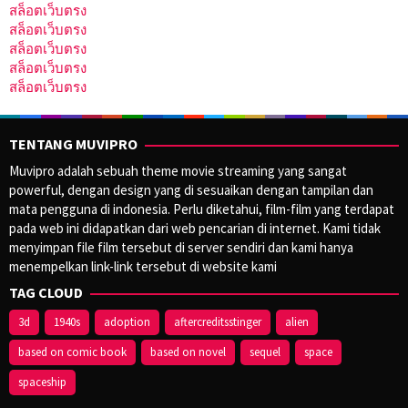
สล็อตเว็บตรง
สล็อตเว็บตรง
สล็อตเว็บตรง
สล็อตเว็บตรง
สล็อตเว็บตรง
TENTANG MUVIPRO
Muvipro adalah sebuah theme movie streaming yang sangat
powerful, dengan design yang di sesuaikan dengan tampilan dan
mata pengguna di indonesia. Perlu diketahui, film-film yang terdapat
pada web ini didapatkan dari web pencarian di internet. Kami tidak
menyimpan file film tersebut di server sendiri dan kami hanya
menempelkan link-link tersebut di website kami
TAG CLOUD
3d
1940s
adoption
aftercreditsstinger
alien
based on comic book
based on novel
sequel
space
spaceship