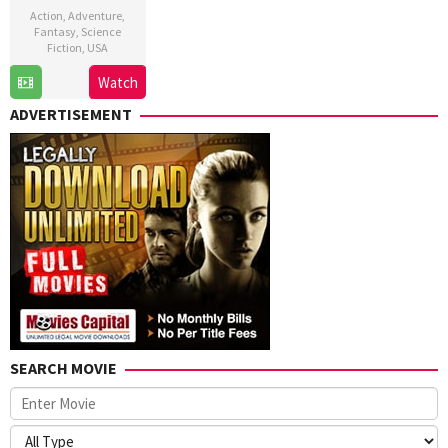
Action
,
Adventure
,
Fantasy
,
Science
Fiction
,
USA
15
J.J.
Watch
Dec
Abrams
ADVERTISEMENT
2015
SEARCH MOVIE