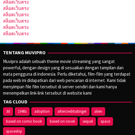
สล็อตเว็บตรง
สล็อตเว็บตรง
สล็อตเว็บตรง
สล็อตเว็บตรง
สล็อตเว็บตรง
สล็อตเว็บตรง
TENTANG MUVIPRO
Muvipro adalah sebuah theme movie streaming yang sangat
powerful, dengan design yang di sesuaikan dengan tampilan dan
mata pengguna di indonesia. Perlu diketahui, film-film yang terdapat
pada web ini didapatkan dari web pencarian di internet. Kami tidak
menyimpan file film tersebut di server sendiri dan kami hanya
menempelkan link-link tersebut di website kami
TAG CLOUD
3d
1940s
adoption
aftercreditsstinger
alien
based on comic book
based on novel
sequel
space
spaceship