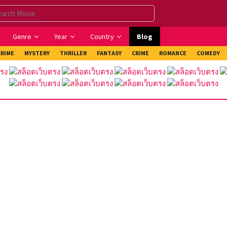
Genre
Year
Country
Blog
CRIME
MYSTERY
THRILLER
FANTASY
CRIME
ROMANCE
COMEDY