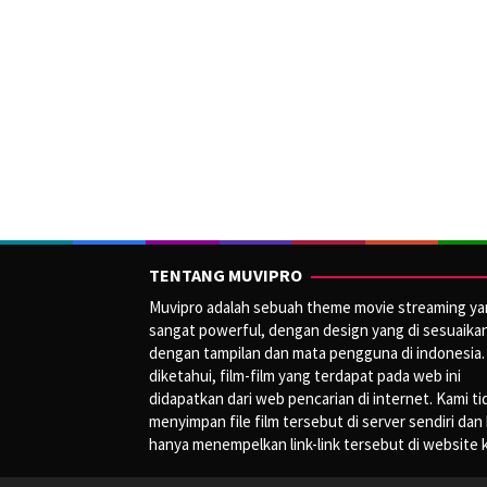
TENTANG MUVIPRO
Muvipro adalah sebuah theme movie streaming y
sangat powerful, dengan design yang di sesuaika
dengan tampilan dan mata pengguna di indonesia.
diketahui, film-film yang terdapat pada web ini
didapatkan dari web pencarian di internet. Kami ti
menyimpan file film tersebut di server sendiri dan
hanya menempelkan link-link tersebut di website 