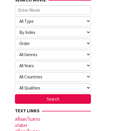
TEXT LINKS
สล็อตเว็บตรง
ufabet