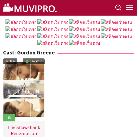
Skip
to
content
Cast:
Gordon Greene
8.4
142 min
HD
The Shawshank
Redemption