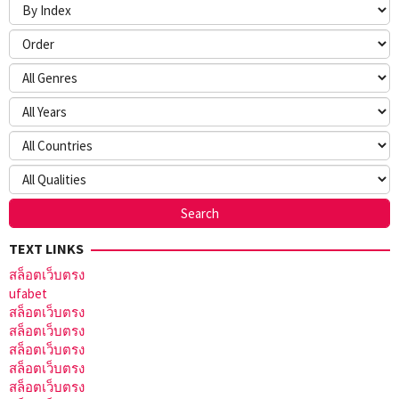
TEXT LINKS
สล็อตเว็บตรง
ufabet
สล็อตเว็บตรง
สล็อตเว็บตรง
สล็อตเว็บตรง
สล็อตเว็บตรง
สล็อตเว็บตรง