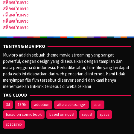
สล็อตเว็บตรง
สล็อตเว็บตรง
สล็อตเว็บตรง
สล็อตเว็บตรง
สล็อตเว็บตรง
TENTANG MUVIPRO
Muvipro adalah sebuah theme movie streaming yang sangat
powerful, dengan design yang di sesuaikan dengan tampilan dan
mata pengguna di indonesia. Perlu diketahui, film-film yang terdapat
pada web ini didapatkan dari web pencarian di internet. Kami tidak
menyimpan file film tersebut di server sendiri dan kami hanya
menempelkan link-link tersebut di website kami
TAG CLOUD
3d
1940s
adoption
aftercreditsstinger
alien
based on comic book
based on novel
sequel
space
spaceship