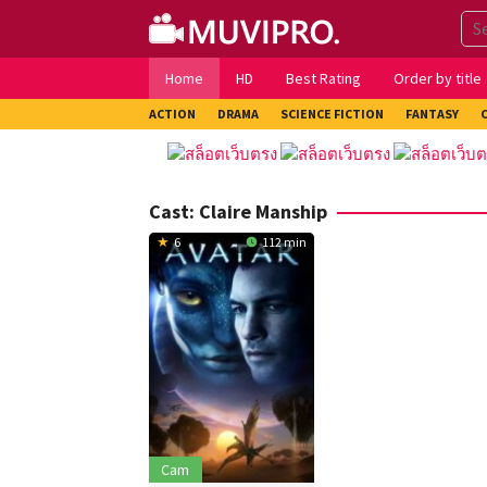
Skip
to
content
Home
HD
Best Rating
Order by title
ACTION
DRAMA
SCIENCE FICTION
FANTASY
Cast:
Claire Manship
6
112 min
Cam