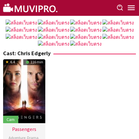
Skip
to
content
Cast:
Chris Edgerly
6.4
116 min
Cam
Passengers
Adventure
,
Drama
,