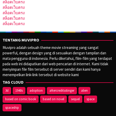
สล็อตเว็บตรง
สล็อตเว็บตรง
สล็อตเว็บตรง
สล็อตเว็บตรง
สล็อตเว็บตรง
TENTANG MUVIPRO
Muvipro adalah sebuah theme movie streaming yang sangat
powerful, dengan design yang di sesuaikan dengan tampilan dan
mata pengguna di indonesia. Perlu diketahui, film-film yang terdapat
pada web ini didapatkan dari web pencarian di internet. Kami tidak
menyimpan file film tersebut di server sendiri dan kami hanya
menempelkan link-link tersebut di website kami
TAG CLOUD
3d
1940s
adoption
aftercreditsstinger
alien
based on comic book
based on novel
sequel
space
spaceship