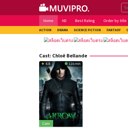
Skip
to
content
Home
HD
Best Rating
Order by title
ACTION
DRAMA
SCIENCE FICTION
FANTASY
Cast:
Chloë Bellande
6.8
116 min
Cam