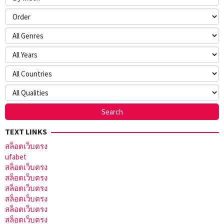
TEXT LINKS
สล็อตเว็บตรง
ufabet
สล็อตเว็บตรง
สล็อตเว็บตรง
สล็อตเว็บตรง
สล็อตเว็บตรง
สล็อตเว็บตรง
สล็อตเว็บตรง