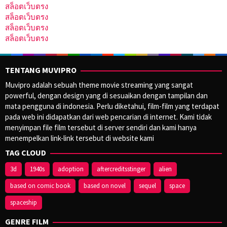
สล็อตเว็บตรง
สล็อตเว็บตรง
สล็อตเว็บตรง
สล็อตเว็บตรง
TENTANG MUVIPRO
Muvipro adalah sebuah theme movie streaming yang sangat
powerful, dengan design yang di sesuaikan dengan tampilan dan
mata pengguna di indonesia. Perlu diketahui, film-film yang terdapat
pada web ini didapatkan dari web pencarian di internet. Kami tidak
menyimpan file film tersebut di server sendiri dan kami hanya
menempelkan link-link tersebut di website kami
TAG CLOUD
3d
1940s
adoption
aftercreditsstinger
alien
based on comic book
based on novel
sequel
space
spaceship
GENRE FILM