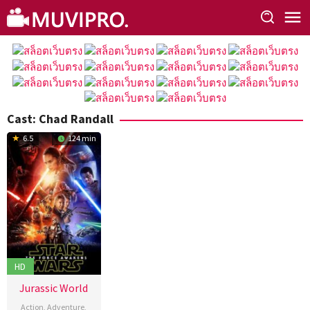
Skip
to
content
Cast:
Chad Randall
6.5
124 min
HD
Jurassic World
Action
,
Adventure
,