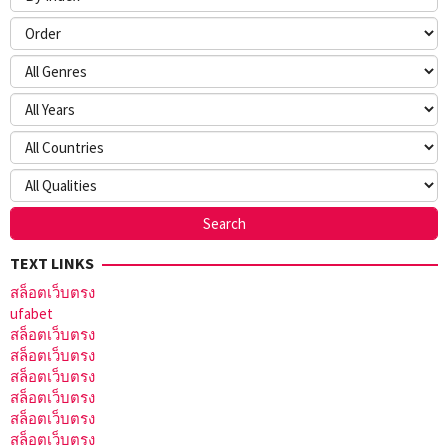
TEXT LINKS
สล็อตเว็บตรง
ufabet
สล็อตเว็บตรง
สล็อตเว็บตรง
สล็อตเว็บตรง
สล็อตเว็บตรง
สล็อตเว็บตรง
สล็อตเว็บตรง