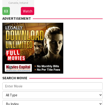
Canada
,
Ireland
16
Lenny
Watch
Oct
Abrahamson
ADVERTISEMENT
2015
SEARCH MOVIE