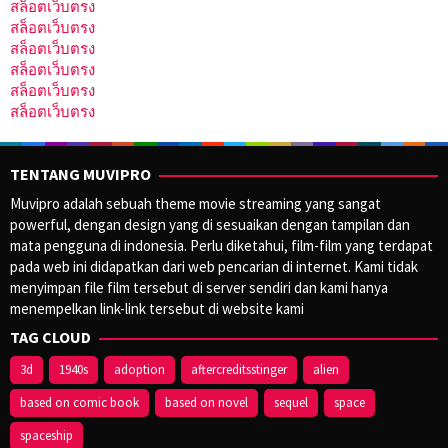
สล็อตเว็บตรง
สล็อตเว็บตรง
สล็อตเว็บตรง
สล็อตเว็บตรง
สล็อตเว็บตรง
สล็อตเว็บตรง
TENTANG MUVIPRO
Muvipro adalah sebuah theme movie streaming yang sangat
powerful, dengan design yang di sesuaikan dengan tampilan dan
mata pengguna di indonesia. Perlu diketahui, film-film yang terdapat
pada web ini didapatkan dari web pencarian di internet. Kami tidak
menyimpan file film tersebut di server sendiri dan kami hanya
menempelkan link-link tersebut di website kami
TAG CLOUD
3d
1940s
adoption
aftercreditsstinger
alien
based on comic book
based on novel
sequel
space
spaceship