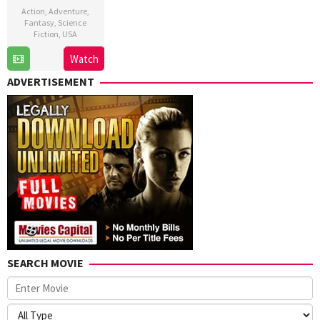
Action
,
Adventure
,
Fantasy
,
Science
Fiction
,
USA
15
J.J.
Watch
Dec
Abrams
ADVERTISEMENT
2015
SEARCH MOVIE