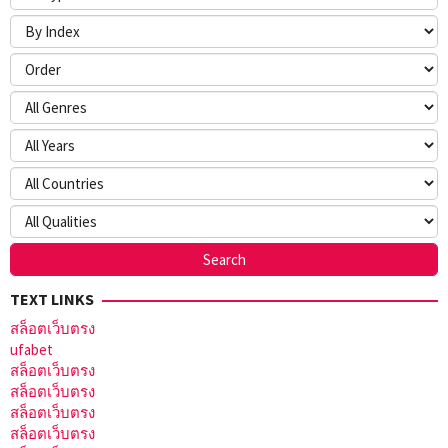
TEXT LINKS
สล็อตเว็บตรง
ufabet
สล็อตเว็บตรง
สล็อตเว็บตรง
สล็อตเว็บตรง
สล็อตเว็บตรง