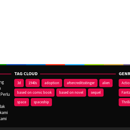
TAG CLOUD
GENR
ang
3d
1940s
adoption
aftercreditsstinger
alien
Acti
n
based on comic book
based on novel
sequel
Fant
 Perlu
space
spaceship
Thrill
dak
 kami
kami