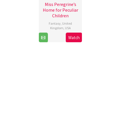
Miss Peregrine’s
Home for Peculiar
Children
Fantasy
,
United
Kingdom
,
USA
28
Lizzie
Watch
Sep
Pritchard
,
2016
Tim
Burton