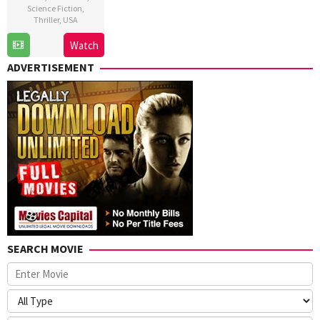
Science Fiction
,
Thriller
,
USA
9
Chris
Watch
Jun
Castaldi
,
ADVERTISEMENT
2015
Colin
Trevorrow
,
Joyce
McCarthy
,
Nathan
Parker
,
Scott
Koche
,
Spencer
Taylor
,
Stockton
David
SEARCH MOVIE
Porter
,
Zack
Smith