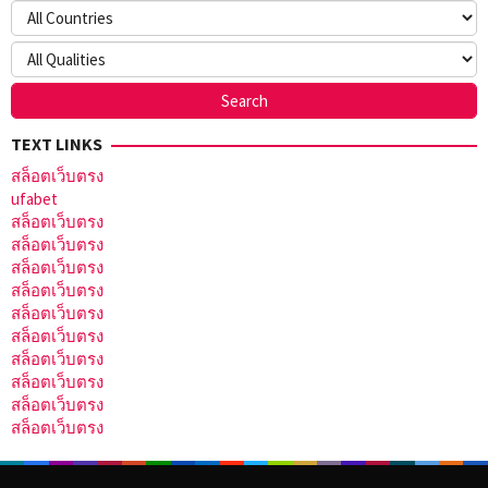
TEXT LINKS
สล็อตเว็บตรง
ufabet
สล็อตเว็บตรง
สล็อตเว็บตรง
สล็อตเว็บตรง
สล็อตเว็บตรง
สล็อตเว็บตรง
สล็อตเว็บตรง
สล็อตเว็บตรง
สล็อตเว็บตรง
สล็อตเว็บตรง
สล็อตเว็บตรง