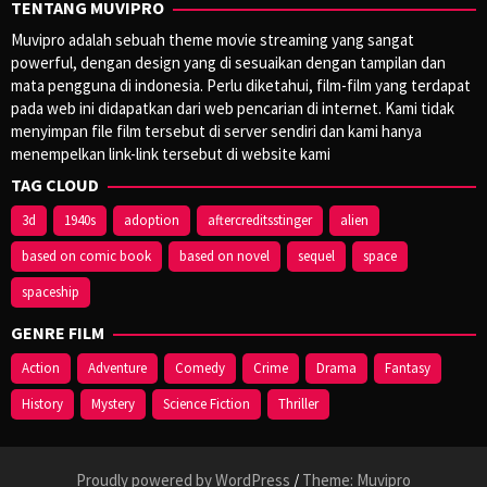
TENTANG MUVIPRO
Muvipro adalah sebuah theme movie streaming yang sangat
powerful, dengan design yang di sesuaikan dengan tampilan dan
mata pengguna di indonesia. Perlu diketahui, film-film yang terdapat
pada web ini didapatkan dari web pencarian di internet. Kami tidak
menyimpan file film tersebut di server sendiri dan kami hanya
menempelkan link-link tersebut di website kami
TAG CLOUD
3d
1940s
adoption
aftercreditsstinger
alien
based on comic book
based on novel
sequel
space
spaceship
GENRE FILM
Action
Adventure
Comedy
Crime
Drama
Fantasy
History
Mystery
Science Fiction
Thriller
Proudly powered by WordPress
/
Theme: Muvipro