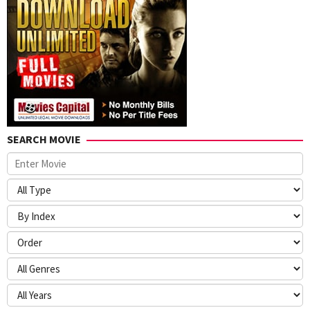
SEARCH MOVIE