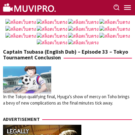
Skip
to
content
Captain Tsubasa (English Dub) – Episode 33 – Tokyo
Tournament Conclusion
In the Tokyo qualifying final, Hyuga’s show of mercy on Toho brings
a bevy of new complications as the final minutes tick away.
ADVERTISEMENT