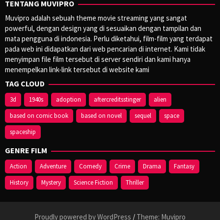
TENTANG MUVIPRO
Muvipro adalah sebuah theme movie streaming yang sangat
powerful, dengan design yang di sesuaikan dengan tampilan dan
mata pengguna di indonesia. Perlu diketahui, film-film yang terdapat
pada web ini didapatkan dari web pencarian di internet. Kami tidak
menyimpan file film tersebut di server sendiri dan kami hanya
menempelkan link-link tersebut di website kami
TAG CLOUD
3d
1940s
adoption
aftercreditsstinger
alien
based on comic book
based on novel
sequel
space
spaceship
GENRE FILM
Action
Adventure
Comedy
Crime
Drama
Fantasy
History
Mystery
Science Fiction
Thriller
Proudly powered by WordPress
/
Theme: Muvipro