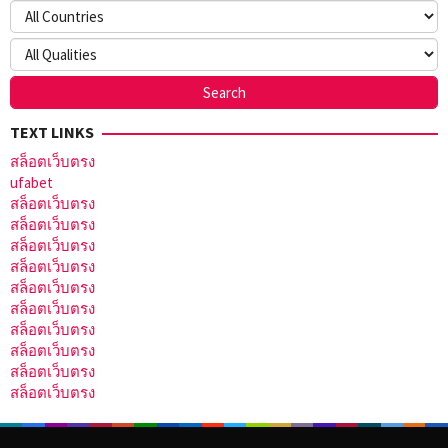
TEXT LINKS
สล็อตเว็บตรง
ufabet
สล็อตเว็บตรง
สล็อตเว็บตรง
สล็อตเว็บตรง
สล็อตเว็บตรง
สล็อตเว็บตรง
สล็อตเว็บตรง
สล็อตเว็บตรง
สล็อตเว็บตรง
สล็อตเว็บตรง
สล็อตเว็บตรง