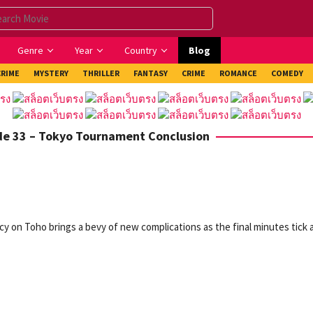
Genre
Year
Country
Blog
CRIME
MYSTERY
THRILLER
FANTASY
CRIME
ROMANCE
COMEDY
ode 33 – Tokyo Tournament Conclusion
cy on Toho brings a bevy of new complications as the final minutes tick 