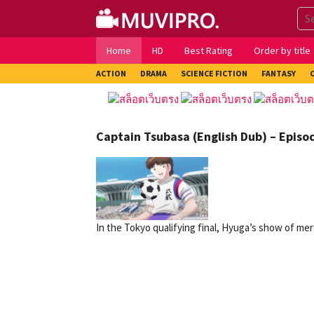
Skip
to
content
Home
HD
Best Rating
Order by title
ACTION
DRAMA
SCIENCE FICTION
FANTASY
Captain Tsubasa (English Dub) – Epis
In the Tokyo qualifying final, Hyuga’s show of mer