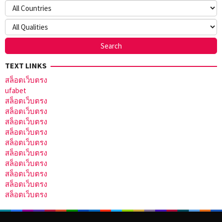
TEXT LINKS
สล็อตเว็บตรง
ufabet
สล็อตเว็บตรง
สล็อตเว็บตรง
สล็อตเว็บตรง
สล็อตเว็บตรง
สล็อตเว็บตรง
สล็อตเว็บตรง
สล็อตเว็บตรง
สล็อตเว็บตรง
สล็อตเว็บตรง
สล็อตเว็บตรง