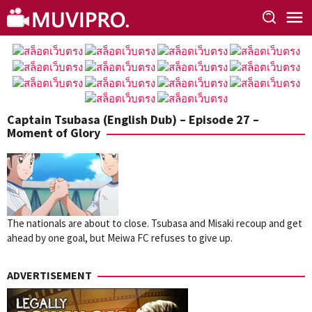
Skip
to
content
Captain Tsubasa (English Dub) – Episode 27 –
Moment of Glory
The nationals are about to close. Tsubasa and Misaki recoup and get
ahead by one goal, but Meiwa FC refuses to give up.
ADVERTISEMENT