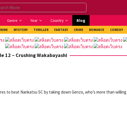
Genre
Year
Country
Blog
CRIME
MYSTERY
THRILLER
FANTASY
CRIME
ROMANCE
COMEDY
ode 12 – Crushing Wakabayashi
ires to beat Nankatsu SC by taking down Genzo, who’s more than willing