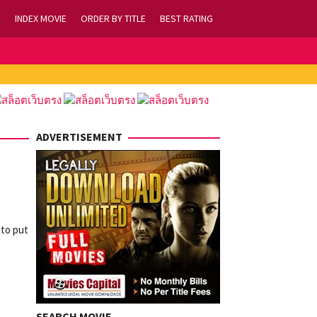
INDEX MOVIE
ORDER BY TITLE
BEST RATING
ADVERTISEMENT
 to put
SEARCH MOVIE