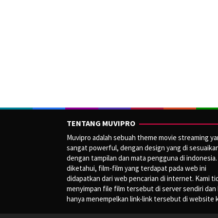
TENTANG MUVIPRO
Muvipro adalah sebuah theme movie streaming y
sangat powerful, dengan design yang di sesuaika
dengan tampilan dan mata pengguna di indonesia.
diketahui, film-film yang terdapat pada web ini
didapatkan dari web pencarian di internet. Kami ti
menyimpan file film tersebut di server sendiri dan
hanya menempelkan link-link tersebut di website 