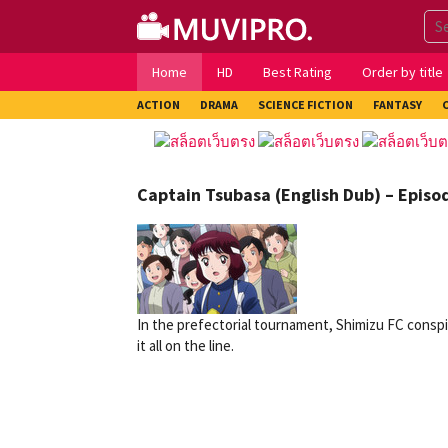
Skip
to
content
Home
HD
Best Rating
Order by title
ACTION
DRAMA
SCIENCE FICTION
FANTASY
Captain Tsubasa (English Dub) – Epis
In the prefectorial tournament, Shimizu FC consp
it all on the line.