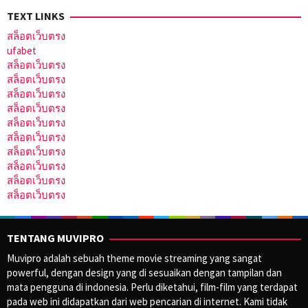
TEXT LINKS
สล็อตเว็บตรง
ufabet
สล็อตเว็บตรง
สล็อตเว็บตรง
สล็อตเว็บตรง
สล็อตเว็บตรง
สล็อตเว็บตรง
สล็อตเว็บตรง
สล็อตเว็บตรง
สล็อตเว็บตรง
สล็อตเว็บตรง
สล็อตเว็บตรง
TENTANG MUVIPRO
Muvipro adalah sebuah theme movie streaming yang sangat
powerful, dengan design yang di sesuaikan dengan tampilan dan
mata pengguna di indonesia. Perlu diketahui, film-film yang terdapat
pada web ini didapatkan dari web pencarian di internet. Kami tidak