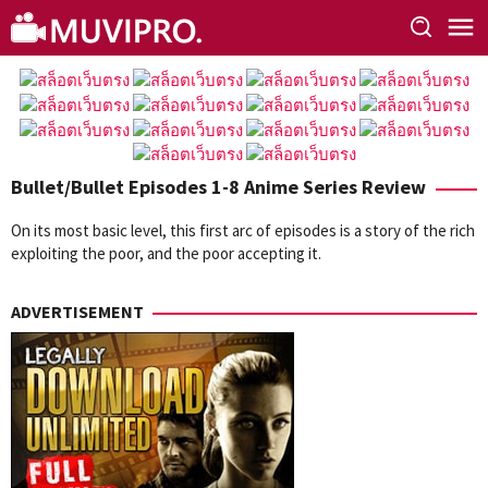
Skip
to
content
Bullet/Bullet Episodes 1-8 Anime Series Review
On its most basic level, this first arc of episodes is a story of the rich
exploiting the poor, and the poor accepting it.
ADVERTISEMENT