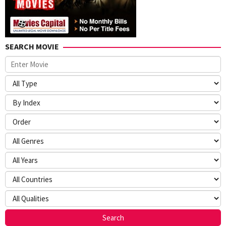
SEARCH MOVIE