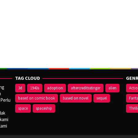
TAG CLOUD
GENR
ang
3d
1940s
adoption
aftercreditsstinger
alien
Acti
n
based on comic book
based on novel
sequel
Fant
 Perlu
space
spaceship
Thrill
dak
 kami
kami