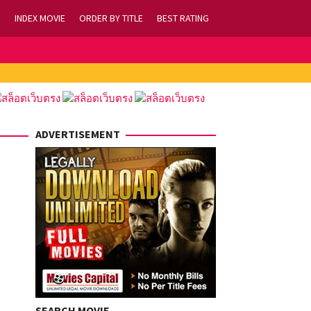
INDEX MOVIE
ORDER BY TITLE
BEST RATING
ADVERTISEMENT
SEARCH MOVIE