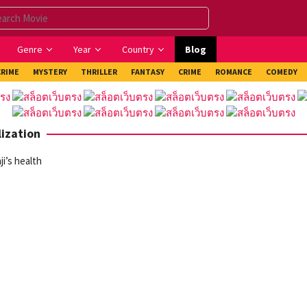
Genre
Year
Country
Blog
CRIME
MYSTERY
THRILLER
FANTASY
CRIME
ROMANCE
COMEDY
ization
i’s health