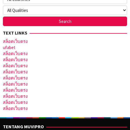
TEXT LINKS
สล็อตเว็บตรง
ufabet
สล็อตเว็บตรง
สล็อตเว็บตรง
สล็อตเว็บตรง
สล็อตเว็บตรง
สล็อตเว็บตรง
สล็อตเว็บตรง
สล็อตเว็บตรง
สล็อตเว็บตรง
สล็อตเว็บตรง
สล็อตเว็บตรง
TENTANG MUVIPRO