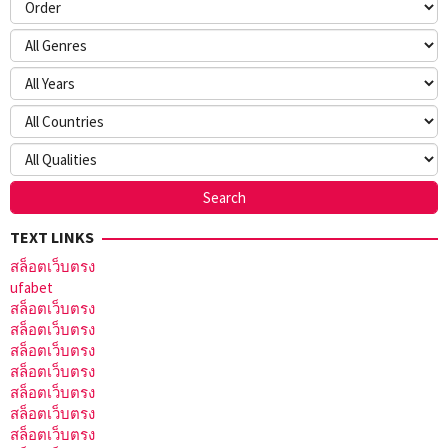
TEXT LINKS
สล็อตเว็บตรง
ufabet
สล็อตเว็บตรง
สล็อตเว็บตรง
สล็อตเว็บตรง
สล็อตเว็บตรง
สล็อตเว็บตรง
สล็อตเว็บตรง
สล็อตเว็บตรง