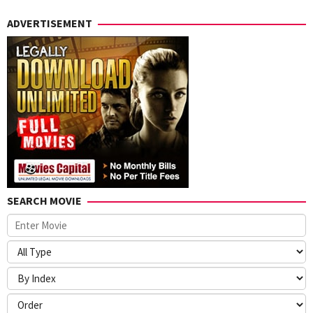
ADVERTISEMENT
SEARCH MOVIE