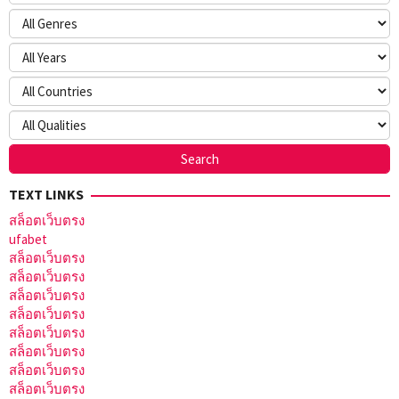
TEXT LINKS
สล็อตเว็บตรง
ufabet
สล็อตเว็บตรง
สล็อตเว็บตรง
สล็อตเว็บตรง
สล็อตเว็บตรง
สล็อตเว็บตรง
สล็อตเว็บตรง
สล็อตเว็บตรง
สล็อตเว็บตรง