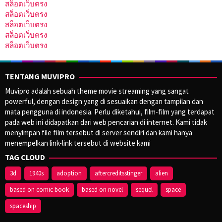
สล็อตเว็บตรง
สล็อตเว็บตรง
สล็อตเว็บตรง
สล็อตเว็บตรง
สล็อตเว็บตรง
TENTANG MUVIPRO
Muvipro adalah sebuah theme movie streaming yang sangat
powerful, dengan design yang di sesuaikan dengan tampilan dan
mata pengguna di indonesia. Perlu diketahui, film-film yang terdapat
pada web ini didapatkan dari web pencarian di internet. Kami tidak
menyimpan file film tersebut di server sendiri dan kami hanya
menempelkan link-link tersebut di website kami
TAG CLOUD
3d
1940s
adoption
aftercreditsstinger
alien
based on comic book
based on novel
sequel
space
spaceship