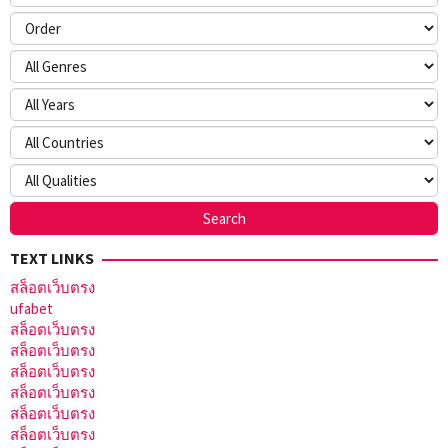
TEXT LINKS
สล็อตเว็บตรง
ufabet
สล็อตเว็บตรง
สล็อตเว็บตรง
สล็อตเว็บตรง
สล็อตเว็บตรง
สล็อตเว็บตรง
สล็อตเว็บตรง