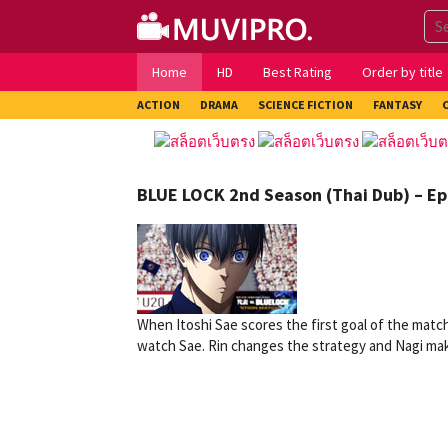
Skip
to
content
Home
HD
Best Rating
Order by title
ACTION
DRAMA
SCIENCE FICTION
FANTASY
BLUE LOCK 2nd Season (Thai Dub) – Epi
When Itoshi Sae scores the first goal of the matc
watch Sae. Rin changes the strategy and Nagi mak