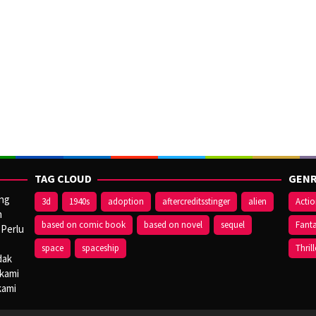
TAG CLOUD
GENR
ang
3d
1940s
adoption
aftercreditsstinger
alien
Acti
n
based on comic book
based on novel
sequel
Fant
 Perlu
space
spaceship
Thrill
dak
 kami
kami