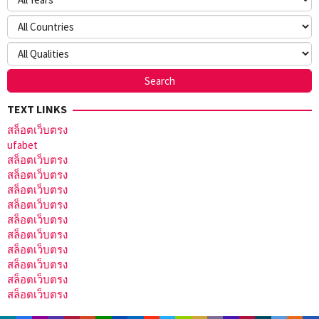
TEXT LINKS
สล็อตเว็บตรง
ufabet
สล็อตเว็บตรง
สล็อตเว็บตรง
สล็อตเว็บตรง
สล็อตเว็บตรง
สล็อตเว็บตรง
สล็อตเว็บตรง
สล็อตเว็บตรง
สล็อตเว็บตรง
สล็อตเว็บตรง
สล็อตเว็บตรง