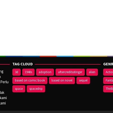
TAG CLOUD
GENR
ang
3d
1940s
adoption
aftercreditsstinger
alien
Acti
n
based on comic book
based on novel
sequel
Fant
 Perlu
space
spaceship
Thrill
dak
 kami
kami