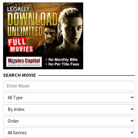
SEARCH MOVIE