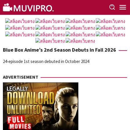
Skip
to
content
Blue Box Anime’s 2nd Season Debuts in Fall 2026
24-episode 1st season debuted in October 2024
ADVERTISEMENT