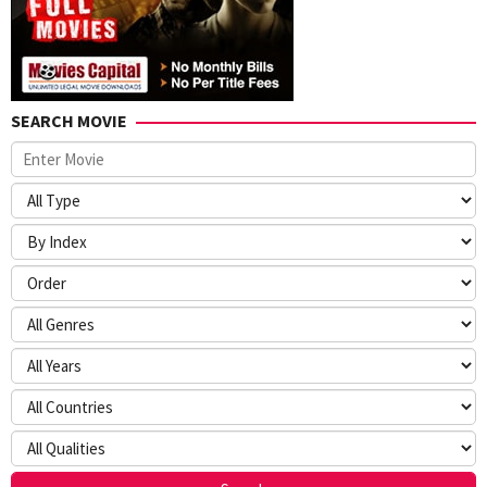
SEARCH MOVIE