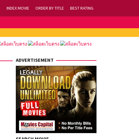
INDEX MOVIE
ORDER BY TITLE
BEST RATING
ADVERTISEMENT
SEARCH MOVIE