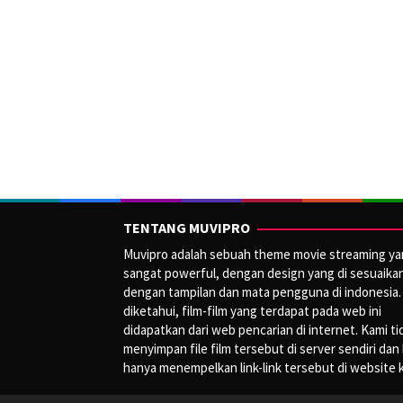
TENTANG MUVIPRO
Muvipro adalah sebuah theme movie streaming y
sangat powerful, dengan design yang di sesuaika
dengan tampilan dan mata pengguna di indonesia.
diketahui, film-film yang terdapat pada web ini
didapatkan dari web pencarian di internet. Kami ti
menyimpan file film tersebut di server sendiri dan
hanya menempelkan link-link tersebut di website 