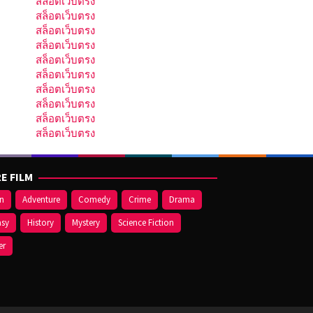
สล็อตเว็บตรง
สล็อตเว็บตรง
สล็อตเว็บตรง
สล็อตเว็บตรง
สล็อตเว็บตรง
สล็อตเว็บตรง
สล็อตเว็บตรง
สล็อตเว็บตรง
สล็อตเว็บตรง
สล็อตเว็บตรง
E FILM
on
Adventure
Comedy
Crime
Drama
asy
History
Mystery
Science Fiction
er