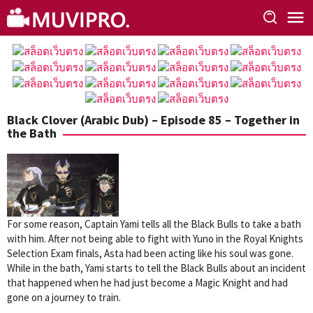
Skip
to
content
Black Clover (Arabic Dub) – Episode 85 – Together in
the Bath
For some reason, Captain Yami tells all the Black Bulls to take a bath
with him. After not being able to fight with Yuno in the Royal Knights
Selection Exam finals, Asta had been acting like his soul was gone.
While in the bath, Yami starts to tell the Black Bulls about an incident
that happened when he had just become a Magic Knight and had
gone on a journey to train.