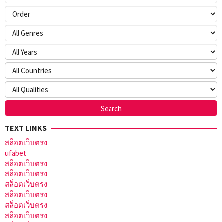
TEXT LINKS
สล็อตเว็บตรง
ufabet
สล็อตเว็บตรง
สล็อตเว็บตรง
สล็อตเว็บตรง
สล็อตเว็บตรง
สล็อตเว็บตรง
สล็อตเว็บตรง