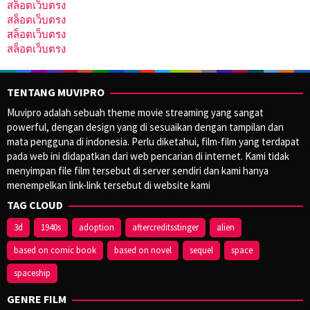
สล็อตเว็บตรง
สล็อตเว็บตรง
สล็อตเว็บตรง
สล็อตเว็บตรง
TENTANG MUVIPRO
Muvipro adalah sebuah theme movie streaming yang sangat
powerful, dengan design yang di sesuaikan dengan tampilan dan
mata pengguna di indonesia. Perlu diketahui, film-film yang terdapat
pada web ini didapatkan dari web pencarian di internet. Kami tidak
menyimpan file film tersebut di server sendiri dan kami hanya
menempelkan link-link tersebut di website kami
TAG CLOUD
3d
1940s
adoption
aftercreditsstinger
alien
based on comic book
based on novel
sequel
space
spaceship
GENRE FILM