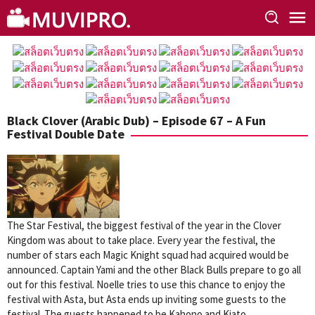
Skip
to
content
Black Clover (Arabic Dub) – Episode 67 – A Fun
Festival Double Date
The Star Festival, the biggest festival of the year in the Clover
Kingdom was about to take place. Every year the festival, the
number of stars each Magic Knight squad had acquired would be
announced. Captain Yami and the other Black Bulls prepare to go all
out for this festival. Noelle tries to use this chance to enjoy the
festival with Asta, but Asta ends up inviting some guests to the
festival. The guests happened to be Kahono and Kiato…