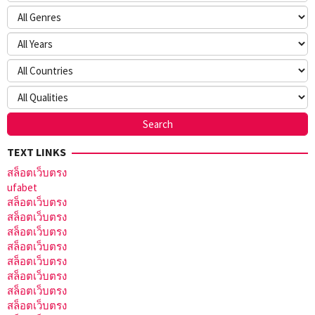
TEXT LINKS
สล็อตเว็บตรง
ufabet
สล็อตเว็บตรง
สล็อตเว็บตรง
สล็อตเว็บตรง
สล็อตเว็บตรง
สล็อตเว็บตรง
สล็อตเว็บตรง
สล็อตเว็บตรง
สล็อตเว็บตรง