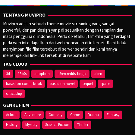
TENTANG MUVIPRO
Muvipro adalah sebuah theme movie streaming yang sangat
powerful, dengan design yang di sesuaikan dengan tampilan dan
mata pengguna di indonesia. Perlu diketahui, film-film yang terdapat
pada web ini didapatkan dari web pencarian di internet. Kami tidak
menyimpan file film tersebut di server sendiri dan kami hanya
menempelkan link-link tersebut di website kami
TAG CLOUD
3d
1940s
adoption
aftercreditsstinger
alien
based on comic book
based on novel
sequel
space
spaceship
GENRE FILM
Action
Adventure
Comedy
Crime
Drama
Fantasy
History
Mystery
Science Fiction
Thriller